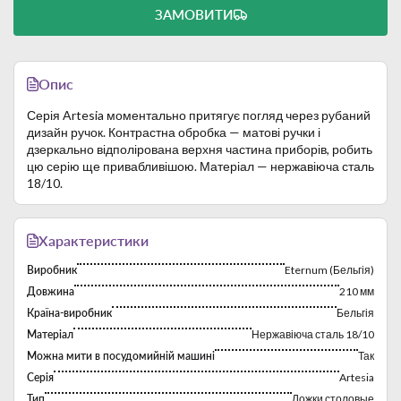
ЗАМОВИТИ
Опис
Серія Artesia моментально притягує погляд через рубаний
дизайн ручок. Контрастна обробка — матові ручки і
дзеркально відполірована верхня частина приборів, робить
цю серію ще привабливішою. Матеріал — нержавіюча сталь
18/10.
Характеристики
Виробник
Eternum (Бельгія)
Довжина
210 мм
Країна-виробник
Бельгія
Матеріал
Нержавіюча сталь 18/10
Можна мити в посудомийній машині
Так
Серія
Artesia
Тип
Ложки столовые