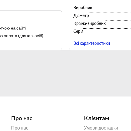
Виробник
Діаметр
Країна-виробник
ткою на сайті
Серія
а оплата (для юр. осіб)
Тип
Всі характеристики
Фабрика постійно працює з 19
сприяє експорту продукції 
Lubiana виробляє тве
- перший, 
- другий, та
Про нас
Клієнтам
Цей виробничий процес забез
пошко
Про нас
Умови доставки