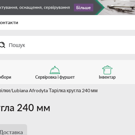
онтакти
рибори
Сервіровка і фуршет
Інвентар
рілки
Lubiana Afrodyta Тарілка кругла 240 мм
угла 240 мм
Доставка