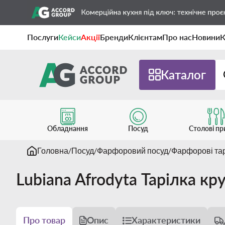
Послуги
Кейси
Акції
Бренди
Клієнтам
Про нас
Новини
К
Каталог
Обладнання
Посуд
Столові п
Головна
Посуд
Фарфоровий посуд
Фарфорові та
Lubiana Afrodyta Тарілка кр
Про товар
Опис
Характеристики