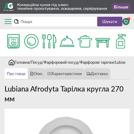
0
Шукати
Головна
Посуд
Фарфоровий посуд
Фарфорові тарілки
Lubiana A
Про товар
Опис
Характеристики
Доставка
Lubiana Afrodyta Тарілка кругла 270
мм