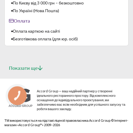
По Києву від 3 000 грн – безкоштовно
багаторазові високотемпературні випали:
- перший, так званий "бісквітний випал" - 1000 ℃;
По Україні (Нова Пошта)
- другий, так званий "скорострільна стрільба"- 1400 ℃.
Оплата
Цей виробничий процес забезпечує високу термічну
міцність, стійкість до механічних пошкоджень і високу
Оплата карткою на сайті
твердість глазурі.
Безготівкова оплата (для юр. осіб)
Показати ще
Accord Group — ваш надійний партнер у створенні
ідеального ресторанного простору. Від комплексного
КНОПКА
СВЯЗИ
оснащення до індивідуального проектування, ми
забезпечимо вас всім необхідним для успішного запуску та
роботи вашого закладу.
ТМ використовується на підставі ліцензії правовласника Accord Group © Інтернет-
магазин «Accord Group™» 2009–2026
Lubiana – польський бренд, який забезпечує дуже високу
якість продукції і гарантує високі експлуатаційні показники