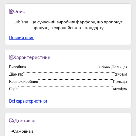
Опис
Lubiana - це сучасний виробник фарфору, що пропонує
продукцію європейського стандарту
Повний опис
Характеристики
Виробник
Lubiana (Польща)
Діаметр
270 мм
Країна-виробник
Польща
Серія
Afrodyta
Тип
Тарелки
Всі характеристики
Фабрика постійно працює з 1969 року. Багаторічний досвід
роботи на зарубіжних ринках сприяє експорту продукції
Доставка
бренду. Виробничі потужності характеризуються високою
продуктивністю.
Самовивіз
Lubiana виробляє твердий білий фарфор. Застосовуються