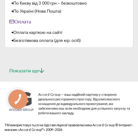
По Києву від 3 000 грн – безкоштовно
багаторазові високотемпературні випали:
- перший, так званий "бісквітний випал" - 1000 ℃;
По Україні (Нова Пошта)
- другий, так званий "скорострільна стрільба"- 1400 ℃.
Оплата
Цей виробничий процес забезпечує високу термічну
міцність, стійкість до механічних пошкоджень і високу
Оплата карткою на сайті
твердість глазурі.
Безготівкова оплата (для юр. осіб)
Показати ще
Accord Group — ваш надійний партнер у створенні
ідеального ресторанного простору. Від комплексного
КНОПКА
СВЯЗИ
оснащення до індивідуального проектування, ми
забезпечимо вас всім необхідним для успішного запуску та
роботи вашого закладу.
ТМ використовується на підставі ліцензії правовласника Accord Group © Інтернет-
магазин «Accord Group™» 2009–2026
Lubiana – польський бренд, який забезпечує дуже високу
якість продукції і гарантує високі експлуатаційні показники