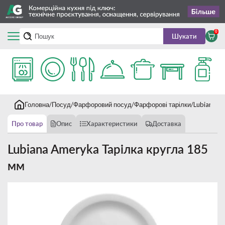
0
Шукати
Головна
Посуд
Фарфоровий посуд
Фарфорові тарілки
Lubiana A
Про товар
Опис
Характеристики
Доставка
Lubiana Ameryka Тарілка кругла 185
мм