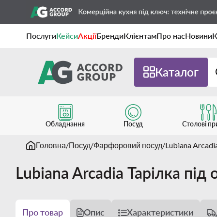
Послуги
Кейси
Акції
Бренди
Клієнтам
Про нас
Новини
К
Каталог
Обладнання
Посуд
Столові п
Головна
Посуд
Фарфоровий посуд
Lubiana Arcadi
Lubiana Arcadia Тарілка пі
Про товар
Опис
Характеристики