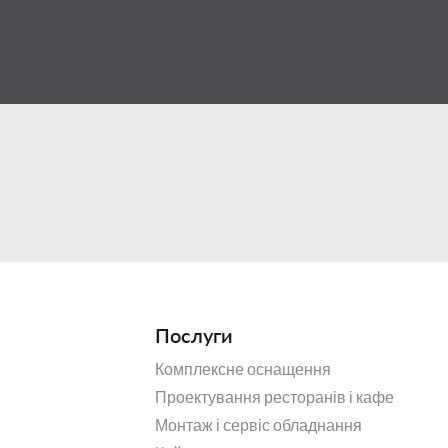
Послуги
Комплексне оснащення
Проектування ресторанів і кафе
Монтаж і сервіс обладнання
й забезпечує дуже високу якість продукції і гарантує високі
оказники міцності, надійності і практичності.