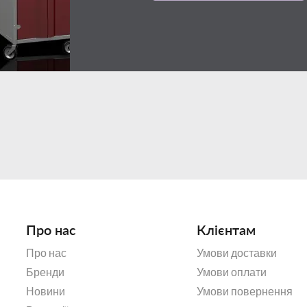
Про нас
Клієнтам
Про нас
Умови доставки
Бренди
Умови оплати
Новини
Умови повернення
Lubiana – польський бренд, яки
експлуатаційні п