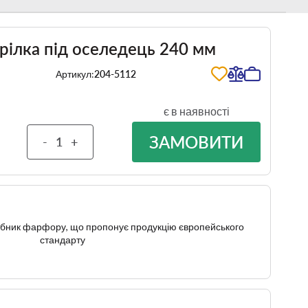
Тарілка під оселедець 240 мм
Артикул:
204-5112
є в наявності
ЗАМОВИТИ
-
+
робник фарфору, що пропонує продукцію європейського
стандарту