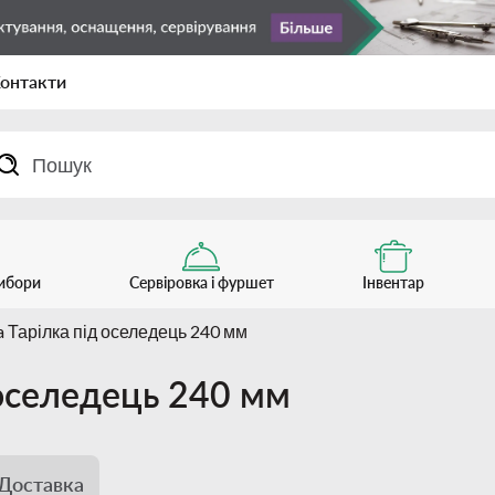
онтакти
рибори
Сервіровка і фуршет
Інвентар
a Тарілка під оселедець 240 мм
д оселедець 240 мм
Доставка