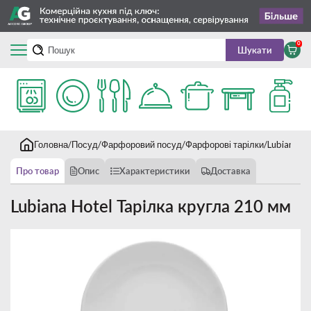
0
Шукати
Головна
Посуд
Фарфоровий посуд
Фарфорові тарілки
Lubiana Ho
Про товар
Опис
Характеристики
Доставка
Lubiana Hotel Тарілка кругла 210 мм