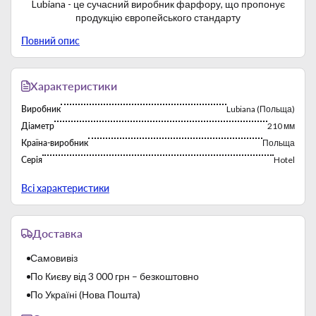
Lubiana - це сучасний виробник фарфору, що пропонує
продукцію європейського стандарту
Повний опис
Характеристики
Виробник
Lubiana (Польща)
Діаметр
210 мм
Країна-виробник
Польща
Серія
Hotel
Тип
Тарелки
Всі характеристики
Фабрика постійно працює з 1969 року. Багаторічний досвід
роботи на зарубіжних ринках сприяє експорту продукції
Доставка
бренду. Виробничі потужності характеризуються високою
продуктивністю.
Самовивіз
Lubiana виробляє твердий білий фарфор. Застосовуються
По Києву від 3 000 грн – безкоштовно
багаторазові високотемпературні випали:
- перший, так званий "бісквітний випал" - 1000 ℃;
По Україні (Нова Пошта)
- другий, так званий "скорострільна стрільба"- 1400 ℃.