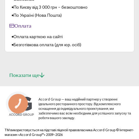
Lubiana виробляє твердий білий фарфор. Застосовуються
По Києву від 3 000 грн – безкоштовно
багаторазові високотемпературні випали:
- перший, так званий "бісквітний випал" - 1000 ℃;
По Україні (Нова Пошта)
- другий, так званий "скорострільна стрільба"- 1400 ℃.
Оплата
Цей виробничий процес забезпечує високу термічну
міцність, стійкість до механічних пошкоджень і високу
Оплата карткою на сайті
твердість глазурі.
Безготівкова оплата (для юр. осіб)
Показати ще
Accord Group — ваш надійний партнер у створенні
ідеального ресторанного простору. Від комплексного
КНОПКА
СВЯЗИ
оснащення до індивідуального проектування, ми
забезпечимо вас всім необхідним для успішного запуску та
роботи вашого закладу.
ТМ використовується на підставі ліцензії правовласника Accord Group © Інтернет-
магазин «Accord Group™» 2009–2026
Lubiana – польський бренд, який забезпечує дуже високу