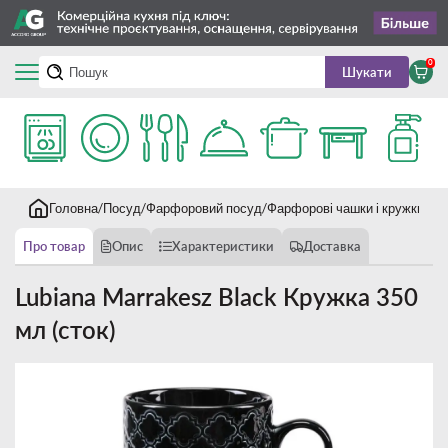
0
Шукати
Головна
Посуд
Фарфоровий посуд
Фарфорові чашки і кружки
Lub
Про товар
Опис
Характеристики
Доставка
Lubiana Marrakesz Black Кружка 350
мл (сток)