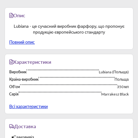
Опис
Lubiana - це сучасний виробник фарфору, що пропонує
продукцію європейського стандарту
Повний опис
Характеристики
Виробник
Lubiana (Польща)
Країна-виробник
Польща
Об'єм
350 мл
Серія
Marrakesz Black
Тип
Чашки и кружки
Всі характеристики
Фабрика постійно працює з 1969 року. Багаторічний досвід
роботи на зарубіжних ринках сприяє експорту продукції
Доставка
бренду. Виробничі потужності характеризуються високою
продуктивністю.
Самовивіз