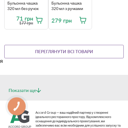
міцності, надійності і практичності.
Бульонна чашка
Бульонна чашка
320 мл без ручок
320 мл з ручками
71 грн
279 грн
177 грн
ПЕРЕГЛЯНУТИ ВСІ ТОВАРИ
я
Показати ще
Фарфоровий посуд Lubiana виготовлений для
професійного використання в закладах HoReCa.
Це універсальне рішення як для мережевих закладів, так і
КНОПКА
для невеликих кафе, ресторанів.
СВЯЗИ
Accord Group — ваш надійний партнер у створенні
ідеального ресторанного простору. Від комплексного
оснащення до індивідуального проектування, ми
забезпечимо вас всім необхідним для успішного запуску та