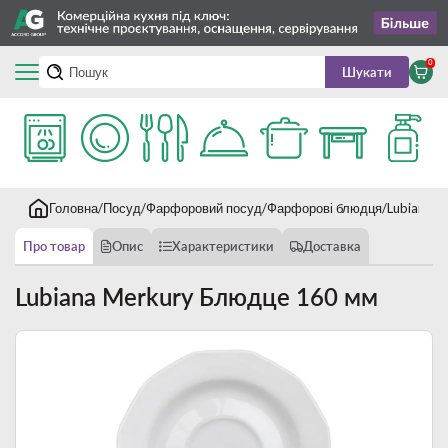
0
Шукати
Головна
Посуд
Фарфоровий посуд
Фарфорові блюдця
Lubiana 
Про товар
Опис
Характеристики
Доставка
Lubiana Merkury Блюдце 160 мм
Новинка