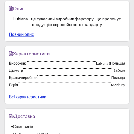
Опис
Lubiana - це сучасний виробник фарфору, що пропонує
продукцію європейського стандарту
Повний опис
Характеристики
Виробник
Lubiana (Польща)
Діаметр
160 мм
Країна-виробник
Польща
Серія
Merkury
Тип
Блюдца
Всі характеристики
Фабрика постійно працює з 1969 року. Багаторічний досвід
роботи на зарубіжних ринках сприяє експорту продукції
Доставка
бренду. Виробничі потужності характеризуються високою
продуктивністю.
Самовивіз
Lubiana виробляє твердий білий фарфор. Застосовуються