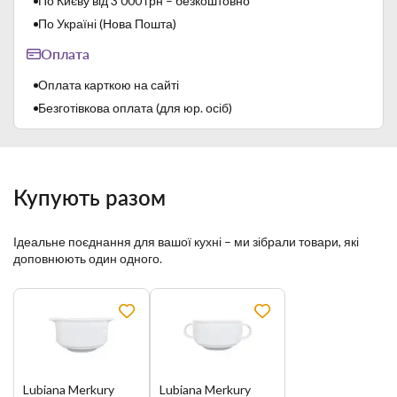
По Києву від 3 000 грн – безкоштовно
багаторазові високотемпературні випали:
- перший, так званий "бісквітний випал" - 1000 ℃;
По Україні (Нова Пошта)
- другий, так званий "скорострільна стрільба"- 1400 ℃.
Оплата
Цей виробничий процес забезпечує високу термічну
міцність, стійкість до механічних пошкоджень і високу
Оплата карткою на сайті
твердість глазурі.
Безготівкова оплата (для юр. осіб)
Купують разом
Ідеальне поєднання для вашої кухні – ми зібрали товари, які
доповнюють один одного.
Lubiana – польський бренд, який забезпечує дуже високу
якість продукції і гарантує високі експлуатаційні показники
Lubiana Merkury
Lubiana Merkury