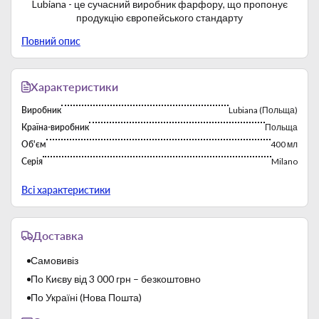
Lubiana - це сучасний виробник фарфору, що пропонує
продукцію європейського стандарту
Повний опис
Характеристики
Виробник
Lubiana (Польща)
Країна-виробник
Польща
Об'єм
400 мл
Серія
Milano
Тип
Чайники и кофейники
Всі характеристики
Фабрика постійно працює з 1969 року. Багаторічний досвід
роботи на зарубіжних ринках сприяє експорту продукції
Доставка
бренду. Виробничі потужності характеризуються високою
продуктивністю.
Самовивіз
Lubiana виробляє твердий білий фарфор. Застосовуються
По Києву від 3 000 грн – безкоштовно
багаторазові високотемпературні випали:
- перший, так званий "бісквітний випал" - 1000 ℃;
По Україні (Нова Пошта)
- другий, так званий "скорострільна стрільба"- 1400 ℃.