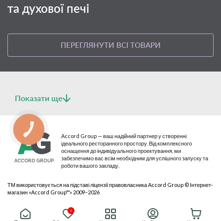
та духової печі
ПЕРЕГЛЯНУТИ ВСІ ТОВАРИ
Показати ще
Фарфоровий посуд Lubiana виготовлений для
КНОПКА
СВЯЗИ
Accord Group — ваш надійний партнер у створенні
професійного використання в закладах HoReCa.
ідеального ресторанного простору. Від комплексного
Це універсальне рішення як для мережевих закладів, так і
оснащення до індивідуального проектування, ми
для невеликих кафе, ресторанів.
забезпечимо вас всім необхідним для успішного запуску та
роботи вашого закладу.
ТМ використовується на підставі ліцензії правовласника Accord Group © Інтернет-
магазин «Accord Group™» 2009–2026
© 2026 Всі права захищені
0
Публічна оферта
Політика конфіденційності
Мапа сайту