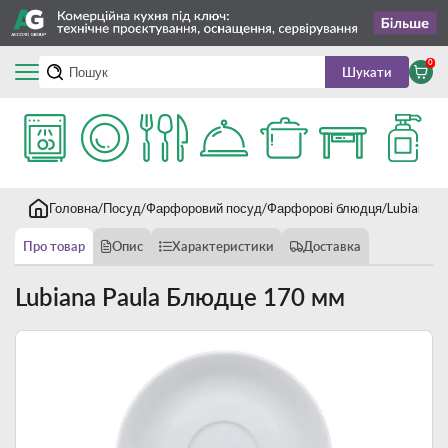
0
Шукати
Головна
Посуд
Фарфоровий посуд
Фарфорові блюдця
Lubiana P
Про товар
Опис
Характеристики
Доставка
Lubiana Paula Блюдце 170 мм
Новинка