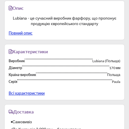
Опис
Lubiana - це сучасний виробник фарфору, що пропонує
продукцію європейського стандарту
Повний опис
Характеристики
Виробник
Lubiana (Польща)
Діаметр
170 мм
Країна-виробник
Польща
Серія
Paula
Тип
Блюдца
Всі характеристики
Фабрика постійно працює з 1969 року. Багаторічний досвід
роботи на зарубіжних ринках сприяє експорту продукції
Доставка
бренду. Виробничі потужності характеризуються високою
продуктивністю.
Самовивіз
Lubiana виробляє твердий білий фарфор. Застосовуються