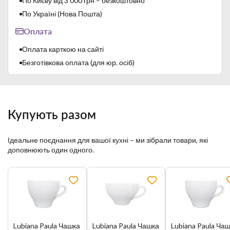
По Києву від 3 000 грн – безкоштовно
багаторазові високотемпературні випали:
- перший, так званий "бісквітний випал" - 1000 ℃;
По Україні (Нова Пошта)
- другий, так званий "скорострільна стрільба"- 1400 ℃.
Оплата
Цей виробничий процес забезпечує високу термічну
міцність, стійкість до механічних пошкоджень і високу
Оплата карткою на сайті
твердість глазурі.
Безготівкова оплата (для юр. осіб)
Купують разом
Ідеальне поєднання для вашої кухні – ми зібрали товари, які
доповнюють один одного.
Lubiana – польський бренд, який забезпечує дуже високу
якість продукції і гарантує високі експлуатаційні показники
Lubiana Paula Чашка
Lubiana Paula Чашка
Lubiana Paula Ча