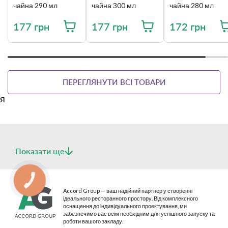
міцності, надійності і практичності.
чайна 290 мл
чайна 300 мл
чайна 280 мл
177 грн
177 грн
172 грн
ПЕРЕГЛЯНУТИ ВСІ ТОВАРИ
я
Показати ще
Фарфоровий посуд Lubiana виготовлений для
професійного використання в закладах HoReCa.
КНОПКА
Це універсальне рішення як для мережевих закладів, так і
СВЯЗИ
Accord Group — ваш надійний партнер у створенні
для невеликих кафе, ресторанів.
ідеального ресторанного простору. Від комплексного
оснащення до індивідуального проектування, ми
забезпечимо вас всім необхідним для успішного запуску та
роботи вашого закладу.