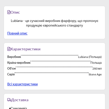
Опис
Lubiana - це сучасний виробник фарфору, що пропонує
продукцію європейського стандарту
Повний опис
Характеристики
Виробник
Lubiana (Польща)
Країна-виробник
Польща
Об'єм
280 мл
Серія
Stone Age
Тип
Чашки и кружки
Всі характеристики
Фабрика постійно працює з 1969 року. Багаторічний досвід
роботи на зарубіжних ринках сприяє експорту продукції
Доставка
бренду. Виробничі потужності характеризуються високою
продуктивністю.
Самовивіз