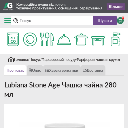
0
Шукати
Головна
Посуд
Фарфоровий посуд
Фарфорові чашки і кружки
Lu
Про товар
Опис
Характеристики
Доставка
Lubiana Stone Age Чашка чайна 280
мл