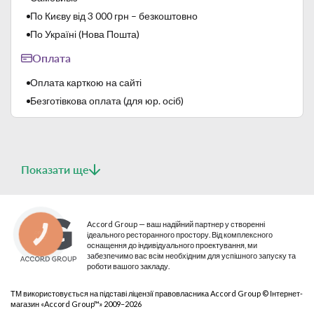
Lubiana виробляє твердий білий фарфор. Застосовуються
По Києву від 3 000 грн – безкоштовно
багаторазові високотемпературні випали:
- перший, так званий "бісквітний випал" - 1000 ℃;
По Україні (Нова Пошта)
- другий, так званий "скорострільна стрільба"- 1400 ℃.
Оплата
Цей виробничий процес забезпечує високу термічну
міцність, стійкість до механічних пошкоджень і високу
Оплата карткою на сайті
твердість глазурі.
Безготівкова оплата (для юр. осіб)
Показати ще
Accord Group — ваш надійний партнер у створенні
ідеального ресторанного простору. Від комплексного
КНОПКА
СВЯЗИ
оснащення до індивідуального проектування, ми
забезпечимо вас всім необхідним для успішного запуску та
роботи вашого закладу.
ТМ використовується на підставі ліцензії правовласника Accord Group © Інтернет-
магазин «Accord Group™» 2009–2026
Lubiana – польський бренд, який забезпечує дуже високу