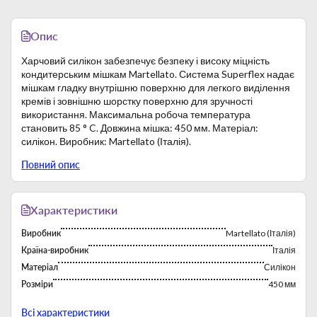
Опис
Харчовий силікон забезпечує безпеку і високу міцність
кондитерським мішкам Martellato. Система Superflex надає
мішкам гладку внутрішню поверхню для легкого виділення
кремів і зовнішню шорстку поверхню для зручності
використання. Максимальна робоча температура
становить 85 ° C. Довжина мішка: 450 мм. Матеріал:
силікон. Виробник: Martellato (Італія).
Повний опис
Характеристики
Виробник
Martellato (Італія)
Країна-виробник
Італія
Матеріал
Силікон
Розміри
450 мм
Тип
Мешки кондитерские из силикона
Всі характеристики