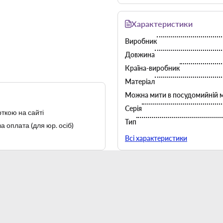
Довжина — 230 мм. Матеріал: 
Характеристики
Виробник
Довжина
Країна-виробник
Матеріал
Можна мити в посудомийній 
Серія
ткою на сайті
Тип
а оплата (для юр. осіб)
Товщина
Всі характеристики