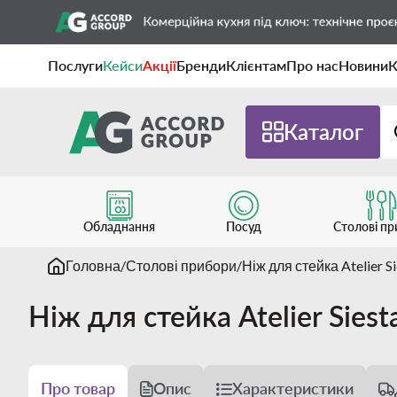
Послуги
Кейси
Акції
Бренди
Клієнтам
Про нас
Новини
К
Каталог
Обладнання
Посуд
Столові п
Головна
Столові прибори
Ніж для стейка Atelier S
Ніж для стейка Atelier Sies
Про товар
Опис
Характеристики