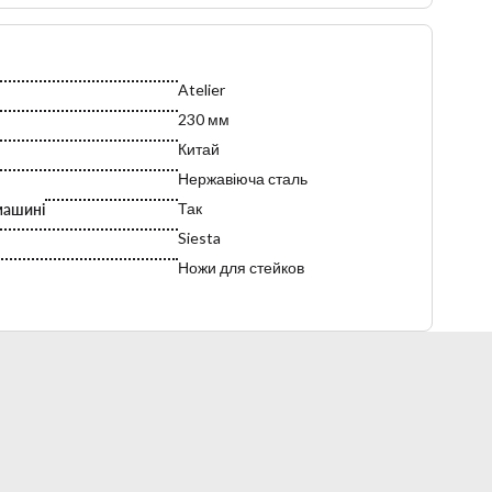
нержавіюча сталь.
Atelier
230 мм
Китай
Нержавіюча сталь
Так
машині
Siesta
Ножи для стейков
2,2 мм