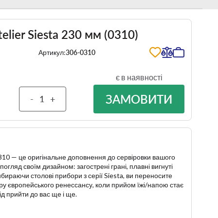
elier Siesta 230 мм (0310)
Артикул:
306-0310
є в наявності
ЗАМОВИТИ
-
+
 0310 — це оригінальне доповнення до сервіровки вашого
 погляд своїм дизайном: загострені грані, плавні вигнуті
 Вибираючи столові прибори з серії Siesta, ви переносите
ру європейського ренессансу, коли прийом їжі/напою стає
ід прийти до вас ще і ще.
ві прибори, які відповідали б на запит «ціна/якість», тоді