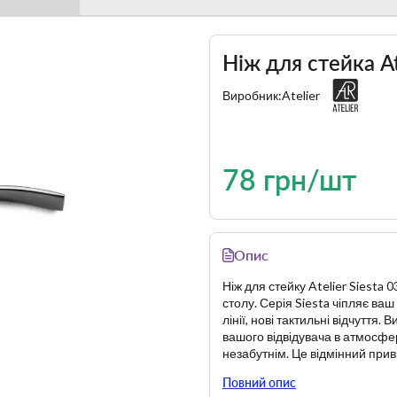
Ніж для стейка At
Виробник:
Atelier
78 грн/шт
Опис
Ніж для стейку Atelier Siesta
столу. Серія Siesta чіпляє ваш
лінії, нові тактильні відчуття.
вашого відвідувача в атмосфе
незабутнім. Це відмінний прив
Якщо ви бажаєте придбати столо
Повний опис
ваш вибір — Atelier.