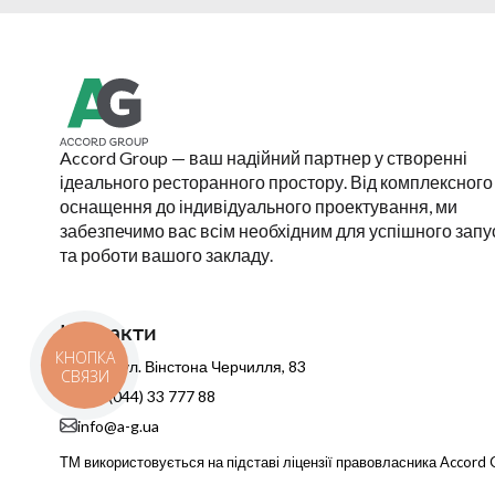
Accord Group — ваш надійний партнер у створенні
ідеального ресторанного простору. Від комплексного
оснащення до індивідуального проектування, ми
забезпечимо вас всім необхідним для успішного запу
та роботи вашого закладу.
Контакти
КНОПКА
Київ, вул. Вінстона Черчилля, 83
СВЯЗИ
+38 (044) 33 777 88
info@a-g.ua
ТМ використовується на підставі ліцензії правовласника Accor