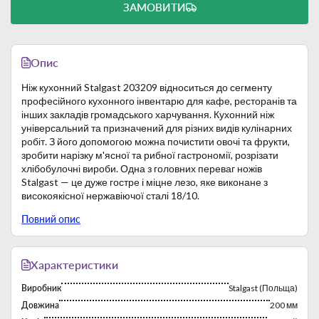
ЗАМОВИТИ
Опис
Ніж кухонний Stalgast 203209 відноситься до сегменту
професійного кухонного інвентарю для кафе, ресторанів та
інших закладів громадського харчування. Кухонний ніж
універсальний та призначений для різних видів кулінарних
робіт. З його допомогою можна почистити овочі та фрукти,
зробити нарізку м'ясної та рибної гастрономії, розрізати
хлібобулочні вироби. Одна з головних переваг ножів
Stalgast — це дуже гостре і міцне лезо, яке виконане з
високоякісної нержавіючої сталі 18/10.
Рукоятка ножа — ергономічна, виконана з поліпропілену.
Повний опис
Характеристики
Виробник
Stalgast (Польща)
Довжина
200 мм