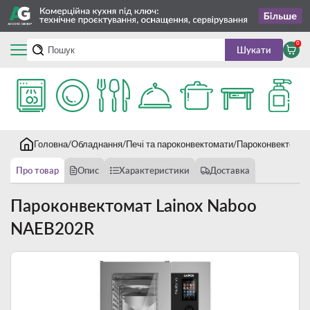
0
Шукати
Головна
Обладнання
Печі та пароконвектомати
Пароконвектомат
Про товар
Опис
Характеристики
Доставка
Пароконвектомат Lainox Naboo
NAEB202R
Новинка