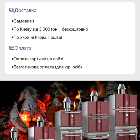
Тип
Пароконвектомати
Доставка
Тип підключення
Електрика
Тип пароутворення
Бойлерний
Самовивіз
Тип управління
Сенсорний
По Києву від 3 000 грн – безкоштовно
По Україні (Нова Пошта)
Оплата
Оплата карткою на сайті
Безготівкова оплата (для юр. осіб)