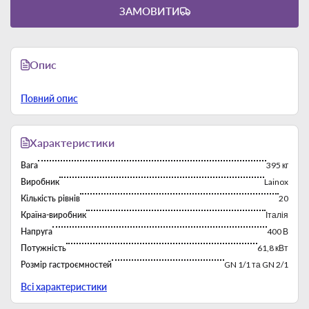
ЗАМОВИТИ
Опис
Повний опис
Характеристики
Вага
395 кг
Виробник
Lainox
Кількість рівнів
20
Країна-виробник
Італія
Напруга
400 В
Потужність
61,8 кВт
Розмір гастроємностей
GN 1/1 та GN 2/1
Розміри
1290x895x1810 мм
Всі характеристики
Серія
Naboo