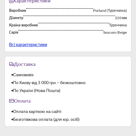
Характеристики
Виробник
Porland (Туреччина)
Діаметр
220 мм
Країна-виробник
Туреччина
Серія
Seasons Beige
Тип
Салатники
Всі характеристики
Доставка
Самовивіз
Посуд Porland був повністю розроблений кращими
По Києву від 3 000 грн – безкоштовно
турецькими дизайнерами, котрі мають безліч успіхів в
гастрономічній індустрії. Незвичайні форми посуду в
По Україні (Нова Пошта)
поєднанні з багатством натуральних кольорів означають,
Оплата
що страви з лінійки Seasons дозволяють виразити красу і
емоції у поданих стравах. Посилаючись на атмосферні
Оплата карткою на сайті
явища і елементи, представлені композиції можуть змінити
свій характер, а також, в залежності від випадку, досягти
Безготівкова оплата (для юр. осіб)
традицій, мистецтва і навіть моди.