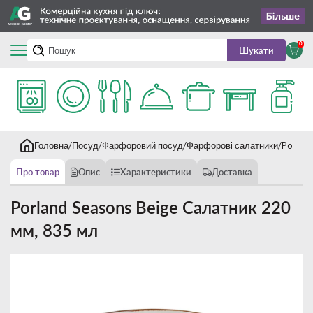
0
Шукати
Головна
Посуд
Фарфоровий посуд
Фарфорові салатники
Porlan
Про товар
Опис
Характеристики
Доставка
Porland Seasons Beige Салатник 220
мм, 835 мл