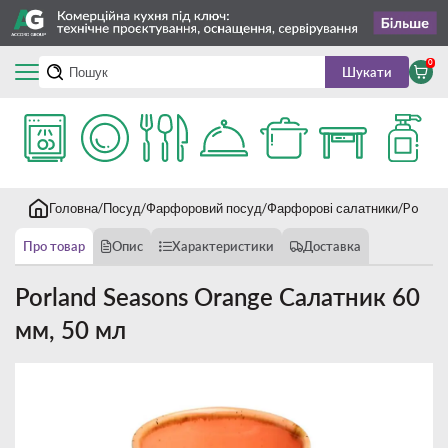
0
Шукати
Головна
Посуд
Фарфоровий посуд
Фарфорові салатники
Porlan
Про товар
Опис
Характеристики
Доставка
Porland Seasons Orange Салатник 60
мм, 50 мл