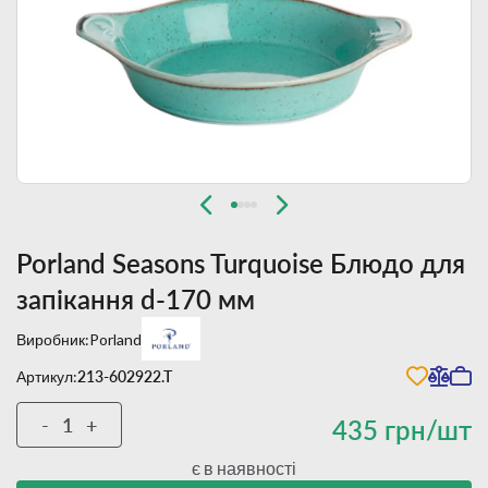
Porland Seasons Turquoise Блюдо для
запікання d-170 мм
Виробник:
Porland
Артикул:
213-602922.T
-
+
435 грн/шт
є в наявності