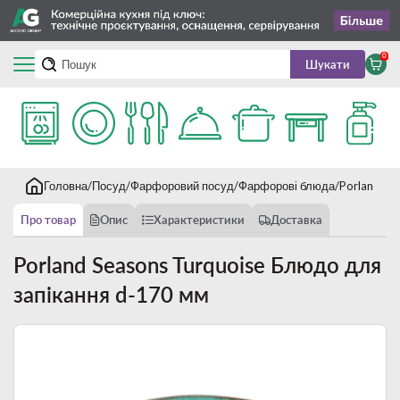
0
Шукати
Головна
Посуд
Фарфоровий посуд
Фарфорові блюда
Porland Se
Про товар
Опис
Характеристики
Доставка
Porland Seasons Turquoise Блюдо для
запікання d-170 мм
Новинка