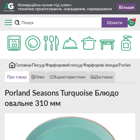
0
Шукати
Головна
Посуд
Фарфоровий посуд
Фарфорові блюда
Porland Se
Про товар
Опис
Характеристики
Доставка
Porland Seasons Turquoise Блюдо
овальне 310 мм