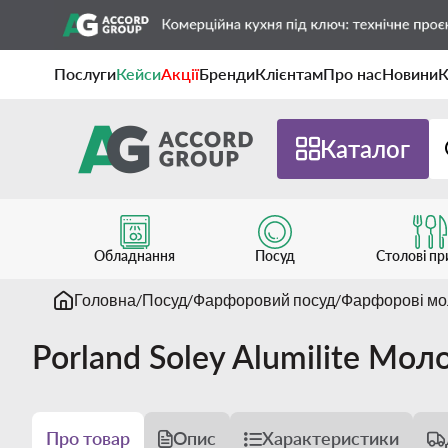
Послуги
Кейси
Акції
Бренди
Клієнтам
Про нас
Новини
К
Каталог
Обладнання
Посуд
Столові п
Головна
Посуд
Фарфоровий посуд
Фарфорові мо
Porland Soley Alumilite Мо
Про товар
Опис
Характеристики