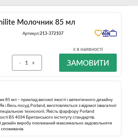
umilite Молочник 85 мл
Артикул:
213-372107
є в наявності
ЗАМОВИТИ
-
+
ик 85 мл – приклад високої якості і автентичного дизайну
 і Весь посуд Porland, виготовляється з відомої ізвагатної
 спеціальною технології. Якість фарфору Porland
сті BS 4034 Британського інституту стандартів.
ий дизайн виробу покликаний максимально задовольняти
 споживачів.