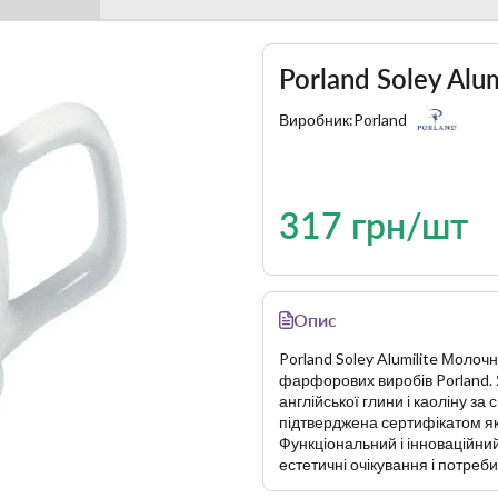
Porland Soley Al
Виробник:
Porland
317 грн/шт
Опис
Porland Soley Alumilite Молочн
фарфорових виробів Porland. Як
англійської глини і каоліну за
підтверджена сертифікатом яко
Функціональний і інноваційн
естетичні очікування і потреби