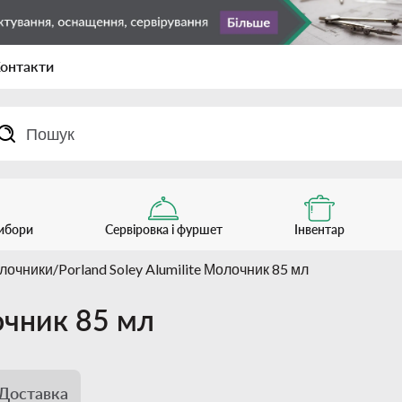
онтакти
рибори
Сервіровка і фуршет
Інвентар
лочники
Porland Soley Alumilite Молочник 85 мл
лочник 85 мл
Доставка