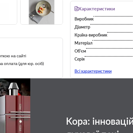
Дизайн і елегантність
що схожа на камінь.
Характеристики
Розмір і обсяг
: З об'є
Виробник
салатів, закусок, а також
Легкість у догляді
: К
Діаметр
Він стійкий до забруднень
Країна-виробник
Загалом, Porland Stoneware Se
додасть елегантності вашому с
Матеріал
підходить для використання вдо
Об'єм
ткою на сайті
Серія
а оплата (для юр. осіб)
Тип
Всі характеристики
Kopa: інноваці