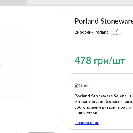
Porland Stonewar
Виробник:
Porland
478 грн/шт
Опис
Porland Stoneware Selene
- ц
мл, виготовлений з високоякіс
собі стильний дизайн і практи
інших страв.
Основні характеристики:
Повний опис
Матеріал і міцність
: 
до подряпин і впливу вис