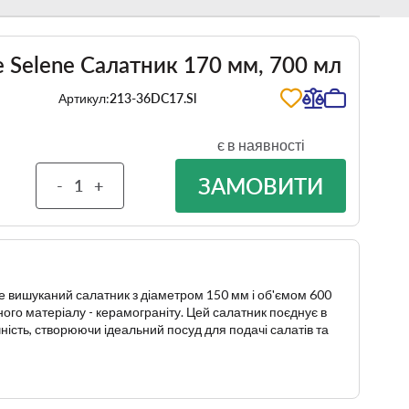
e Selene Салатник 170 мм, 700 мл
Артикул:
213-36DC17.Sl
є в наявності
ЗАМОВИТИ
-
+
е вишуканий салатник з діаметром 150 мм і об'ємом 600
ного матеріалу - керамограніту. Цей салатник поєднує в
чність, створюючи ідеальний посуд для подачі салатів та
Керамограніт відомий своєю високою міцністю та стійкістю
оких температур.