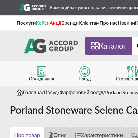
Послуги
Кейси
Акції
Бренди
Клієнтам
Про нас
Новини
К
Каталог
Обладнання
Посуд
Столові п
Головна
Посуд
Фарфоровий посуд
Porland Stonew
Porland Stoneware Selene С
Про товар
Опис
Характеристики