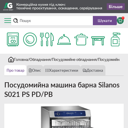
0
Шукати
Головна
Обладнання
Посудомийне обладнання
Посудомийна маш
Про товар
Опис
Характеристики
Доставка
Посудомийна машина барна Silanos
S021 PS PD/PB