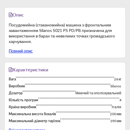
Опис
Посудомийна (стаканомийна) машина з фронтальним
завантаженням Silanos S021 PS PD/PB призначена для
використання в барах та невеликих точках громадського
харчування.
Особливості:
Повний опис
Цикл миття: 60/120/180/480 с.
Продуктивність: 60/30/20/8 касет за годину.
Корпус та основні компоненти виготовлені з
нержавіючої сталі марки AISI 304.
Характеристики
Ізольований подвійний корпус машини скорочує
Вага
26 кг
витрати електроенергії, знижує рівень шуму та
тепловиділення.
Виробник
Silanos
Обладнаний аварійним вимикачем дверей.
Дозатор
Миючий та ополіскувальний
Посуд для миття розміщується у спеціальній касеті
Кількість програм
4
350х350 мм.
Країна-виробник
Італія
Миття здійснюється із застосуванням миючого
засобу при температурі води 55°С, ополіскування — із
Максимальна висота бокалів
200 мм
застосуванням ополіскувача при температурі води
Максимальний діаметр тарілок
190 мм
85°С.
Напруга
230 В