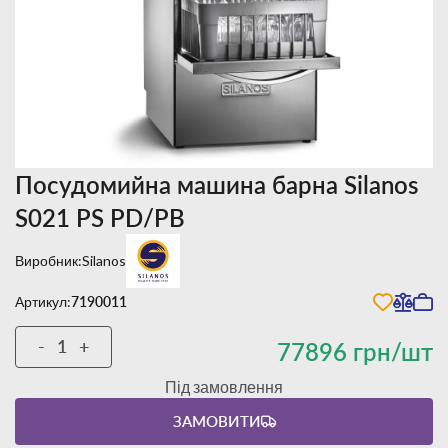
Посудомийна машина барна Silanos
S021 PS PD/PB
Виробник:
Silanos
Артикул:
7190011
-
+
77896 грн/шт
Під замовлення
ЗАМОВИТИ