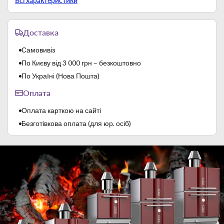
Всі характеристики
Потужність
2,77 кВт
Потужність
2,77 кВт
Доставка
Продуктивність
60/30/20/7 касет/год
Розмір касет
350х350 мм
Самовивіз
Розміри
423x466x589 мм
По Києву від 3 000 грн – безкоштовно
Тип
Барные посудомоечные машины
По Україні (Нова Пошта)
Тип управління
Електромеханічний
Оплата
Час миття
60/120/180/480 с
Оплата карткою на сайті
Безготівкова оплата (для юр. осіб)