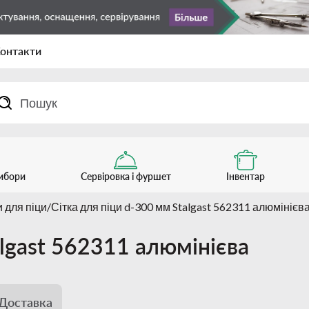
онтакти
рибори
Сервіровка і фуршет
Інвентар
и для піци
Сітка для піци d-300 мм Stalgast 562311 алюмінієв
algast 562311 алюмінієва
Доставка