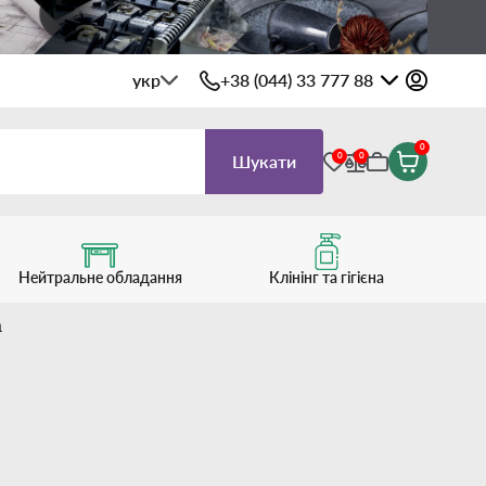
укр
+38 (044) 33 777 88
0
0
0
Шукати
Нейтральне обладання
Клінінг та гігієна
а