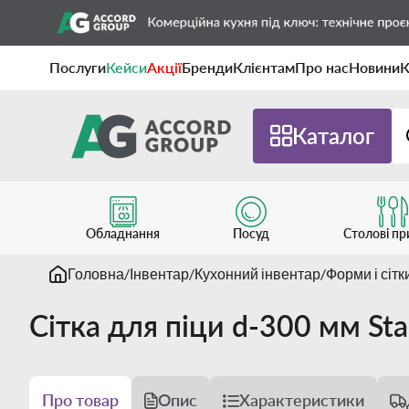
Послуги
Кейси
Акції
Бренди
Клієнтам
Про нас
Новини
К
Каталог
Обладнання
Посуд
Столові п
Головна
Інвентар
Кухонний інвентар
Форми і сітк
Сітка для піци d-300 мм St
Про товар
Опис
Характеристики