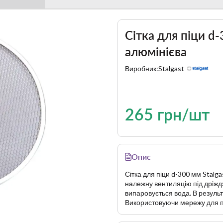
Сітка для піци d-
алюмінієва
Виробник:
Stalgast
265 грн/шт
Опис
Сітка для піци d-300 мм Stalga
належну вентиляцію під дріждж
випаровується вода. В результ
Використовуючи мережу для піц