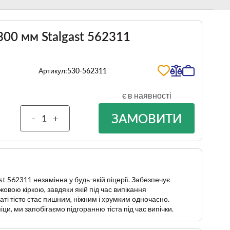
300 мм Stalgast 562311
Артикул:
530-562311
є в наявності
ЗАМОВИТИ
-
+
st 562311 незамінна у будь-якій піцерії. Забезпечує
овою кіркою, завдяки якій під час випікання
аті тісто стає пишним, ніжним і хрумким одночасно.
и, ми запобігаємо підгоранню тіста під час випічки.