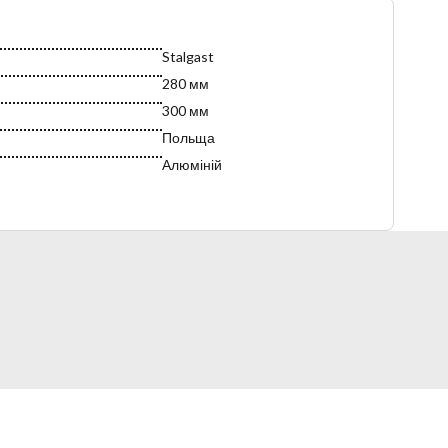
Stalgast
280 мм
300 мм
Польща
Алюміній
Сітки для піци