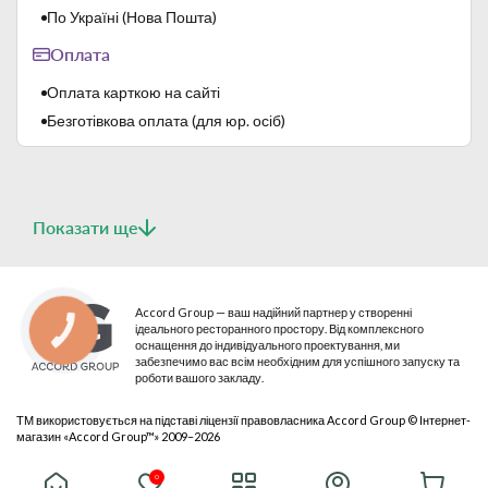
По Україні (Нова Пошта)
Оплата
Оплата карткою на сайті
Безготівкова оплата (для юр. осіб)
Показати ще
Accord Group — ваш надійний партнер у створенні
ідеального ресторанного простору. Від комплексного
КНОПКА
СВЯЗИ
оснащення до індивідуального проектування, ми
забезпечимо вас всім необхідним для успішного запуску та
роботи вашого закладу.
ТМ використовується на підставі ліцензії правовласника Accord Group © Інтернет-
магазин «Accord Group™» 2009–2026
© 2026 Всі права захищені
0
Публічна оферта
Політика конфіденційності
Мапа сайту