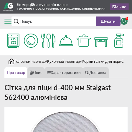
0
Шукати
Головна
Інвентар
Кухонний інвентар
Форми і сітки для піци
Сітка
Про товар
Опис
Характеристики
Доставка
Сітка для піци d-400 мм Stalgast
562400 алюмінієва