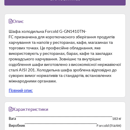
Опис
Шафа холодильна Forcold G-GN1410TN-
FC призначена для короткочасного зберігання продуктів
харчування та напоїв у ресторанах, кафе, магазинах та
торгових точках. Це професійне обладнання, яке
використовують у ресторанах, барах, кафе та закладах
громадського харчування. Зовнішнє та внутрішнє
оздоблення шафи виготовлено з високоякісної нержавіючої
сталі AISI 201. Холодильна шафа зроблена відповідно до
суворих вимог нормативів та стандартів, встановлених
міжнародними органами.
Особливості:
Повний опис
Двоє глухих дверей з автоматичним блокуючим
пристроєм.
Робоча температура становить -2..+8ºC за кімнатної
температури +35ºC.
Характеристики
Об'єм шафи становить 1300 л.
Вага
183 кг
6 решітчастих полиць GN 2/1.
Вентильоване охолодження.
Виробник
Forcold (Італія)