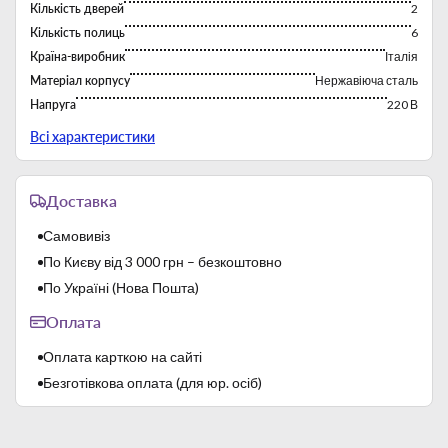
Автоматичне випаровування води під час
Кількість дверей
2
розморожування.
Кількість полиць
6
Внутрішнє освітлення холодильника дуже зручне у
Країна-виробник
Італія
використанні.
Регулювання температури термостата з
Матеріал корпусу
Нержавіюча сталь
індикаторним термометром.
Напруга
220 В
Об'єм
1300 л
Всі характеристики
Потужність
0,52 кВт
Розміри
1480х830х2010 мм
Доставка
Температурний режим
-2..+8°С
Тип
Шкафы холодильные
Самовивіз
Тип дверей
Глухі
По Києву від 3 000 грн – безкоштовно
По Україні (Нова Пошта)
Оплата
Оплата карткою на сайті
Безготівкова оплата (для юр. осіб)