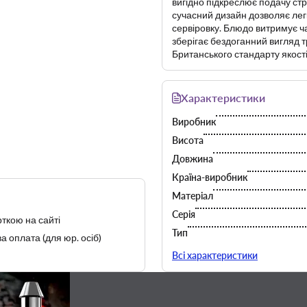
вигідно підкреслює подачу стр
сучасний дизайн дозволяє лег
сервіровку. Блюдо витримує ч
зберігає бездоганний вигляд т
Британського стандарту якості
Характеристики
Виробник
Висота
Довжина
Країна-виробник
Матеріал
Серія
ткою на сайті
Тип
а оплата (для юр. осіб)
Форма
Всі характеристики
Ширина