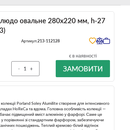
" Блюдо овальне 280х220 мм, h-27
3)
Артикул:
213-112128
є в наявності
ЗАМОВИТИ
-
+
 колекції
Porland Soley Alumilite
створене для інтенсивного
ладах HoReCa та вдома. Головна особливість колекції —
дбачає підвищений вміст алюмінію у фарфорі. Саме це
 у порівнянні зі стандартним фарфором, забезпечуючи
механічних пошкоджень. Теплий кремово-білий відтінок