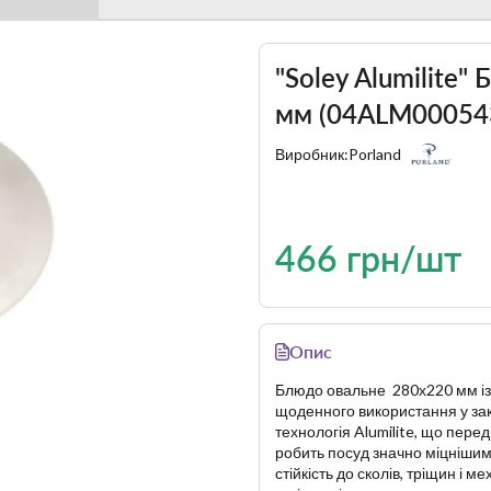
"Soley Alumilite
мм (04ALM00054
Виробник:
Porland
466 грн/шт
Опис
Блюдо овальне 280х220 мм із
щоденного використання у зак
технологія
Alumilite
, що пере
робить посуд значно міцнішим
стійкість до сколів, тріщин і 