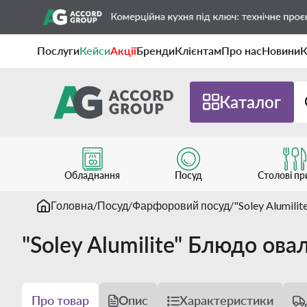
Послуги
Кейси
Акції
Бренди
Клієнтам
Про нас
Новини
К
Каталог
Обладнання
Посуд
Столові п
Головна
Посуд
Фарфоровий посуд
"Soley Alumil
"Soley Alumilite" Блюдо о
Про товар
Опис
Характеристики