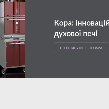
Kopa: інноваці
духової печі
ПЕРЕГЛЯНУТИ ВСІ ТОВАРИ