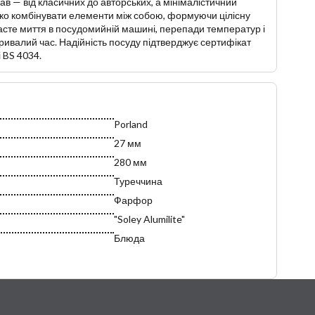
ав — від класичних до авторських, а мінімалістичний
ко комбінувати елементи між собою, формуючи цілісну
асте миття в посудомийній машині, перепади температур і
ривалий час. Надійність посуду підтверджує сертифікат
 BS 4034.
Porland
27 мм
280 мм
Туреччина
Фарфор
"Soley Alumilite"
Блюда
Овальна
220 мм