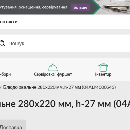
онтакти
рибори
Сервіровка і фуршет
Інвентар
ite" Блюдо овальне 280х220 мм, h-27 мм (04ALM000543)
вальне 280х220 мм, h-27 мм (
Доставка