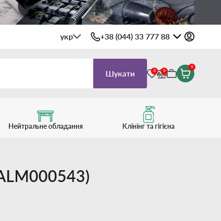
укр
+38 (044) 33 777 88
0
0
0
Шукати
Нейтральне обладання
Клінінг та гігієна
04ALM000543)