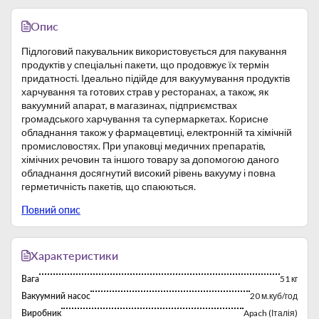
Опис
Підлоговий пакувальник використовується для пакування
продуктів у спеціальні пакети, що продовжує їх термін
придатності. Ідеально підійде для вакуумування продуктів
харчування та готових страв у ресторанах, а також, як
вакуумний апарат, в магазинах, підприємствах
громадського харчування та супермаркетах. Корисне
обладнання також у фармацевтиці, електронній та хімічній
промисловостях. При упаковці медичних препаратів,
хімічних речовин та іншого товару за допомогою даного
обладнання досягнутий високий рівень вакууму і повна
герметичність пакетів, що спаюються.
Корпус пакувальної машини виконаний із високоякісної
Повний опис
нержавіючої сталі. Пакувальник має опуклу, прозору
кришку, яка виконана з ABS-пластику, підйом та фіксація
якої здійснюється за допомогою газової пружини. Панель
управління з установкою рівня вакууму і включає 10
Характеристики
програм. Автоматичне включення від магнітокерованого
Вага
51 кг
контакту. Модель оснащена електронною панеллю
управління, є можливість регулювання ступеня стиснення
Вакуумний насос
20 м.куб/год
продукту. Обладнаний зварювальною планкою на 410 мм,
Виробник
Apach (Італія)