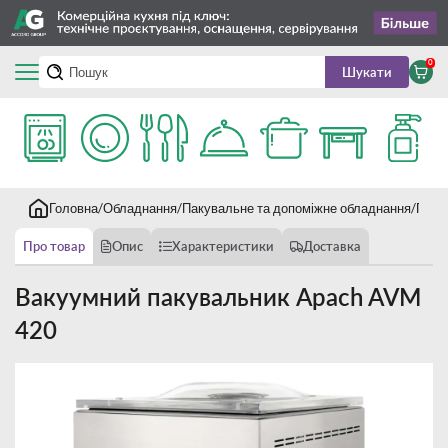
0
Шукати
Головна
Обладнання
Пакувальне та допоміжне обладнання
Паку
Про товар
Опис
Характеристики
Доставка
Вакуумний пакувальник Apach AVM
420