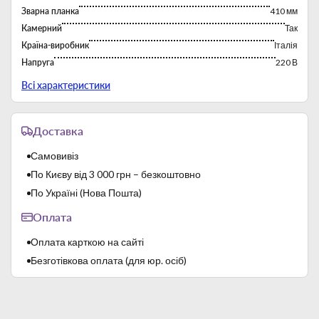
вакуумним насосом з продуктивністю 20 м3/год, робочий
Зварна планка
410 мм
цикл 60 секунд. Габарити камери: 435х435х180 мм. Функція
Камерний
Так
газового наповнення дозволяє збільшити термін зберігання
продуктів без заморозки, зберігає всі харчові властивості та
Країна-виробник
Італія
колір, запобігає деформації та надає більш
Напруга
220 В
презентабельного вигляду товарам у вакуумній упаковці.
Потужність
0,75 кВт
Всі характеристики
Розміри
510х585х435 мм
Розміри камери
435х435х180 мм
Доставка
Тип
Вакууматоры
Самовивіз
По Києву від 3 000 грн – безкоштовно
По Україні (Нова Пошта)
Оплата
Оплата карткою на сайті
Безготівкова оплата (для юр. осіб)