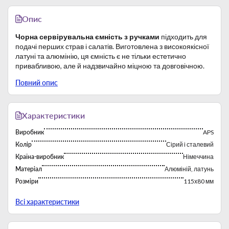
Опис
Чорна сервірувальна ємність з ручками
підходить для
подачі перших страв і салатів. Виготовлена з високоякісної
латуні та алюмінію, ця ємність є не тільки естетично
привабливою, але й надзвичайно міцною та довговічною.
З об'ємом 600 мл та розмірами d-115 мм та h-80 мм, ця
Повний опис
ємність підходить для супів, страв з соусами та багатьох
інших страв. Ручки дозволяють легко підіймати та
переміщати ємність, забезпечуючи комфорт та зручність в
обслуговуванні.
Характеристики
Виробник
APS
Колір
Сірий і сталевий
Країна-виробник
Німеччина
Матеріал
Алюміній, латунь
Розміри
115х80 мм
Тип
Емкость для сервировки
Всі характеристики