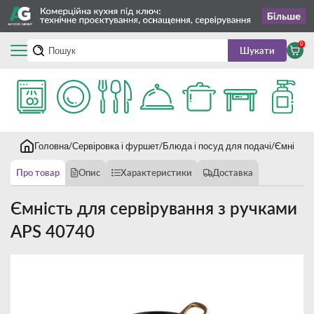
0
Шукати
Головна
Сервіровка і фуршет
Блюда і посуд для подачі
Ємність 
Про товар
Опис
Характеристики
Доставка
Ємність для сервірування з ручками
APS 40740