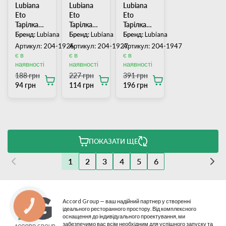
Lubiana
Lubiana
Lubiana
Eto
Eto
Eto
Тарілка
Тарілка
Тарілка
кругла
кругла
кругла
Бренд:
Lubiana
Бренд:
Lubiana
Бренд:
Lubiana
250 мм
270 мм
305 мм
Артикул: 204-1926
Артикул: 204-1927
Артикул: 204-1947
є в
є в
є в
наявності
наявності
наявності
188 грн
227 грн
391 грн
94 грн
114 грн
196 грн
ПОКАЗАТИ ЩЕ
1
2
3
4
5
6
Accord Group — ваш надійний партнер у створенні
КНОПКА
ідеального ресторанного простору. Від комплексного
СВЯЗИ
оснащення до індивідуального проектування, ми
забезпечимо вас всім необхідним для успішного запуску та