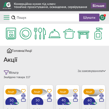
0
Шукати
Головна
Акції
Акції
За замовчуванням
Фільтр
Знайдено товара 117
Акція
Акція
Акція
Акція
50
50
40
60
%
%
%
%