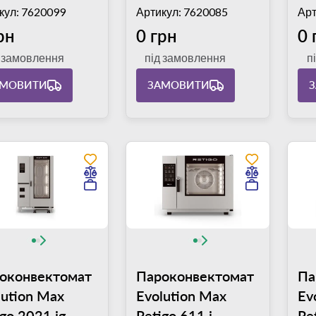
кул: 7620099
Артикул: 7620085
Арт
рн
0 грн
0 
д замовлення
під замовлення
п
АМОВИТИ
ЗАМОВИТИ
оконвектомат
Пароконвектомат
Па
lution Max
Evolution Max
Ev
igo 2021 ig
Retigo 611 i
Re