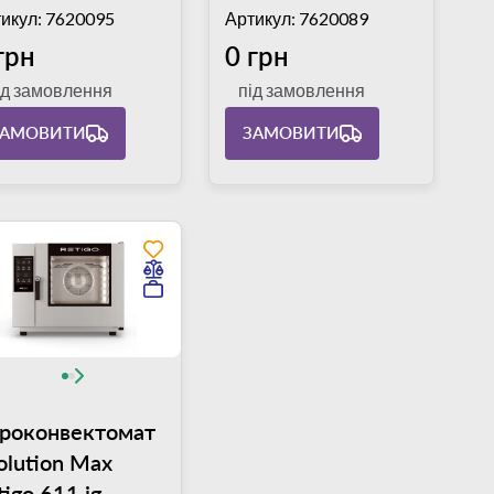
икул: 7620095
Артикул: 7620089
грн
0 грн
ід замовлення
під замовлення
ЗАМОВИТИ
ЗАМОВИТИ
роконвектомат
olution Max
tigo 611 ig