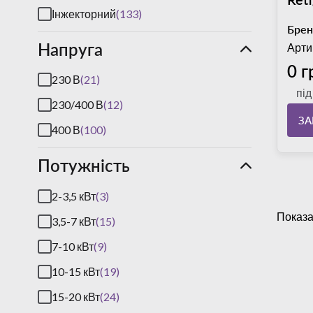
Інжекторний
(133)
Брен
Напруга
Арти
0 г
230 В
(21)
пі
230/400 В
(12)
З
400 В
(100)
Потужність
2-3,5 кВт
(3)
Показа
3,5-7 кВт
(15)
7-10 кВт
(9)
10-15 кВт
(19)
15-20 кВт
(24)