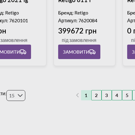
д:
Retigo
Бренд:
Retigo
Бре
кул: 7620101
Артикул: 7620084
Арт
рн
399672 грн
0 
д замовлення
під замовлення
п
АМОВИТИ
ЗАМОВИТИ
ти:
1
2
3
4
5
15