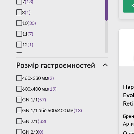
7
(13)
8
(1)
10
(30)
11
(7)
12
(1)
14
(1)
Розмір гастроємностей
15
(1)
16
(2)
460х330 мм
(2)
Пар
17
(2)
600х400 мм
(19)
Evo
20
(26)
GN 1/1
(57)
Reti
GN 1/1 або 600х400 мм
(13)
Брен
GN 2/1
(33)
Арти
GN 2/3
(8)
0 г