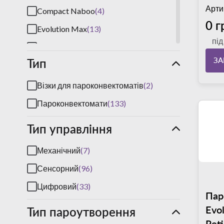
Арти
Compact Naboo
(4)
0 г
Evolution Max
(13)
пі
Evolution One
(13)
З
Тип
Evolution Plus
(13)
Explora Colombo KT
(1)
Візки для пароконвектоматів
(2)
Galilei Plus
(2)
Пароконвектомати
(133)
Naboo
(7)
Тип управління
Orange Plus
(8)
Механічний
(7)
Orange Vision
(8)
Сенсорний
(96)
Sapiens
(7)
Цифровий
(33)
Vespucci
(3)
Пар
Evo
Тип пароутворення
Ret