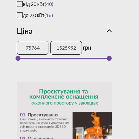
від 20 кВт
(40)
до 2,0 кВт
(16)
Ціна
-
грн