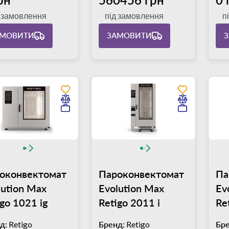
д замовлення
під замовлення
п
АМОВИТИ
ЗАМОВИТИ
оконвектомат
Пароконвектомат
Па
lution Max
Evolution Max
Ev
igo 1021 ig
Retigo 2011 i
Re
д:
Retigo
Бренд:
Retigo
Бре