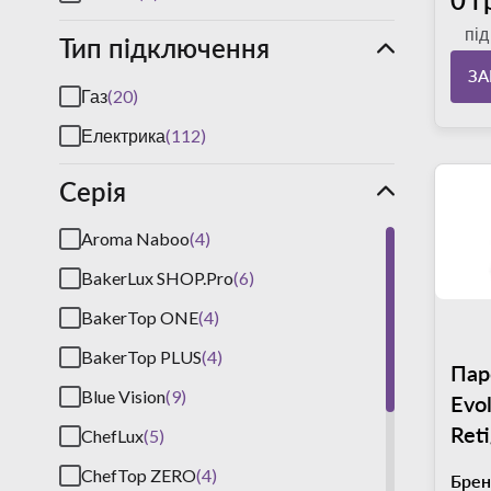
пі
Тип підключення
З
Газ
(20)
Електрика
(112)
Серія
Aroma Naboo
(4)
BakerLux SHOP.Pro
(6)
BakerTop ONE
(4)
BakerTop PLUS
(4)
Пар
Blue Vision
(9)
Evo
Ret
ChefLux
(5)
ChefTop ZERO
(4)
Брен