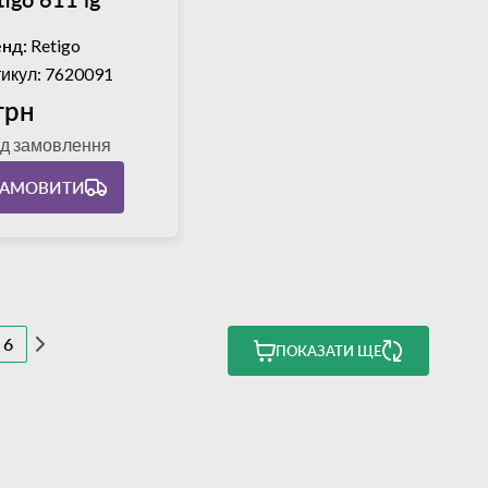
нд:
Retigo
икул: 7620091
грн
ід замовлення
ЗАМОВИТИ
6
ПОКАЗАТИ ЩЕ