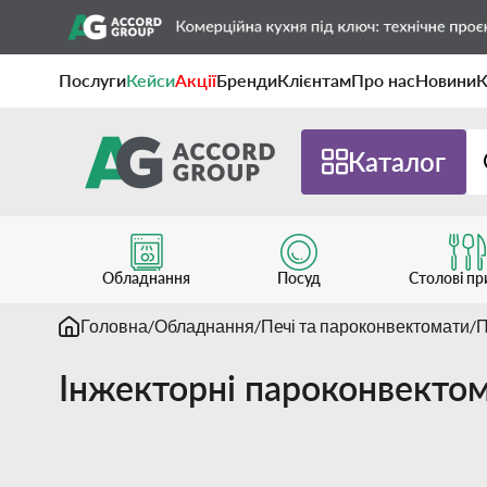
Послуги
Кейси
Акції
Бренди
Клієнтам
Про нас
Новини
К
Каталог
Обладнання
Посуд
Столові п
Головна
Обладнання
Печі та пароконвектомати
П
Інжекторні пароконвекто