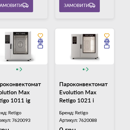
ЗАМОВИТИ
ЗАМОВИТИ
роконвектомат
Пароконвектомат
olution Max
Evolution Max
tigo 1011 ig
Retigo 1021 i
нд:
Retigo
Бренд:
Retigo
икул: 7620093
Артикул: 7620088
грн
0 грн