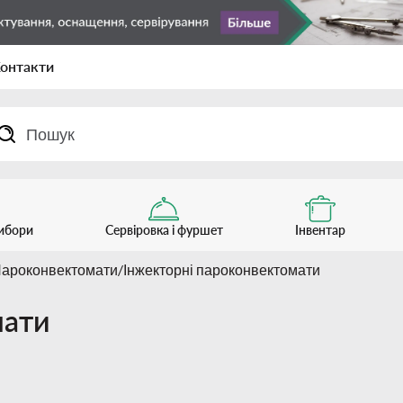
онтакти
рибори
Сервіровка і фуршет
Інвентар
ароконвектомати
Інжекторні пароконвектомати
мати