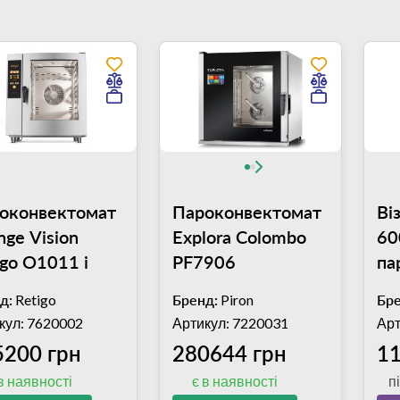
оконвектомат
Пароконвектомат
Ві
nge Vision
Explora Colombo
60
igo O1011 i
PF7906
па
Pi
д:
Retigo
Бренд:
Piron
Бре
KA
кул: 7620002
Артикул: 7220031
Арт
5200 грн
280644 грн
11
в наявності
є в наявності
п