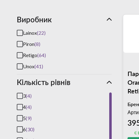
Виробник
Lainox
(22)
Piron
(8)
Retigo
(64)
Unox
(41)
Пар
Кількість рівнів
Ora
Ret
3
(4)
Брен
4
(4)
Арти
5
(9)
39
6
(30)
є 