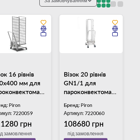
За замовчуванням
зок 16 рівнів
Візок 20 рівнів
0х400 мм для
GN1/1 для
роконвектомата
пароконвектомата
ron/Explora
Piron/Explora
нд:
Piron
Бренд:
Piron
R00001
KAR00002
икул: 7220059
Артикул: 7220060
1280 грн
108680 грн
ід замовлення
під замовлення