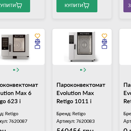
КУПИТИ
КУПИТИ
оконвектомат
Пароконвектомат
Па
lution Max 6
Evolution Max
Ev
go 623 i
Retigo 1011 i
Re
д:
Retigo
Бренд:
Retigo
Бре
кул: 7620087
Артикул: 7620083
Арт
рн
560456 грн
0 