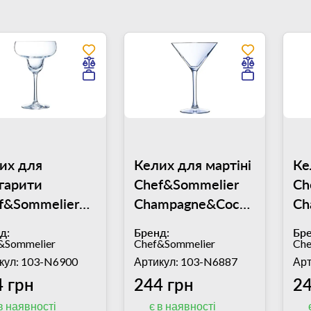
их для
Келих для мартіні
Ке
гарити
Chef&Sommelier
Ch
f&Sommelier
Champagne&Cocktail
Ch
mpagne&Cocktail
210 мл
30
д:
Бренд:
Бре
 мл
&Sommelier
Chef&Sommelier
Che
кул: 103-N6900
Артикул: 103-N6887
Арт
 грн
244 грн
24
в наявності
є в наявності