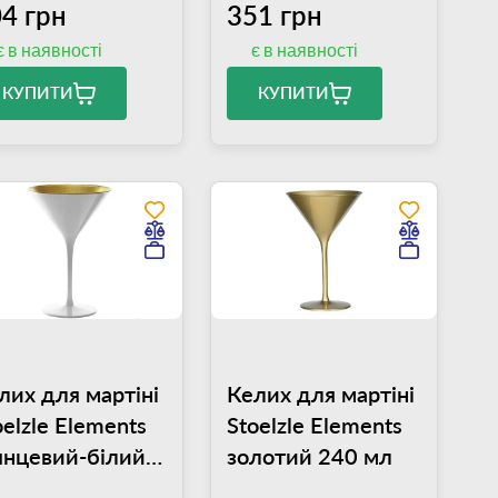
4 грн
351 грн
є в наявності
є в наявності
КУПИТИ
КУПИТИ
лих для мартіні
Келих для мартіні
oelzle Elements
Stoelzle Elements
янцевий-білий/
золотий 240 мл
лотий 240 мл