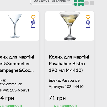
За замовчуванням
лих для мартіні
Келих для мартіні
ef&Sommelier
Pasabahce Bistro
ampagne&Cocktail
190 мл (44410)
0 мл
нд:
Бренд:
Pasabahce
f&Sommelier
Артикул: 102-44410
икул: 103-N6831
4 грн
71 грн
є в наявності
є в наявності