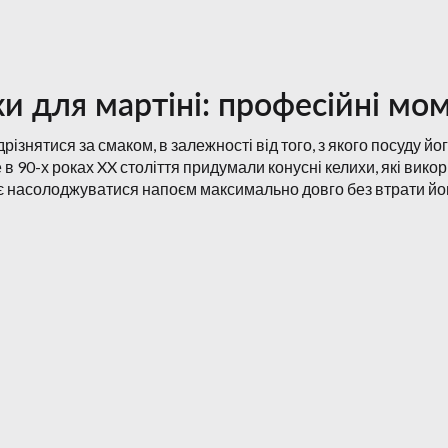
и для мартіні: професійні мо
дрізнятися за смаком, в залежності від того, з якого посуду 
в 90-х роках XX століття придумали конусні келихи, які вико
 насолоджуватися напоєм максимально довго без втрати йог
можна тільки в таких фужерах, в іншому випадку гості ресто
 мартіні в Києві рекомендуємо в нашому
інтернет-магазині Ac
, колір, розмір
 «коктейльною чаркою», «мартишкою», «лійкою». Але незалежно
і аромат навіть при тривалому контакті з повітрям. А довга н
за двома параметрами: