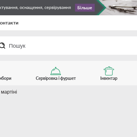
онтакти
рибори
Сервіровка і фуршет
Інвентар
 мартіні