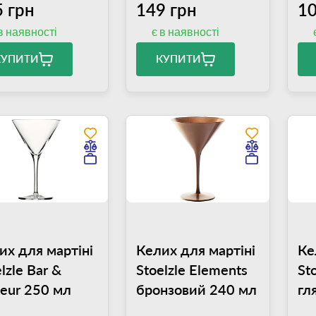
 грн
149 грн
10
в наявності
є в наявності
КУПИТИ
КУПИТИ
их для мартіні
Келих для мартіні
Ке
lzle Bar &
Stoelzle Elements
St
ueur 250 мл
бронзовий 240 мл
гл
зо