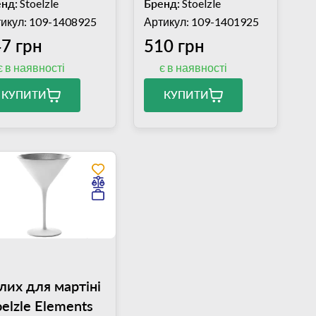
нд:
Stoelzle
Бренд:
Stoelzle
икул: 109-1408925
Артикул: 109-1401925
7 грн
510 грн
є в наявності
є в наявності
КУПИТИ
КУПИТИ
лих для мартіні
oelzle Elements