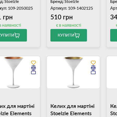
д:
Stoelzle
Бренд:
Stoelzle
Бре
кул: 109-2050025
Артикул: 109-1402125
Арт
 грн
510 грн
34
в наявності
є в наявності
КУПИТИ
КУПИТИ
их для мартіні
Келих для мартіні
Ке
elzle Elements
Stoelzle Elements
St