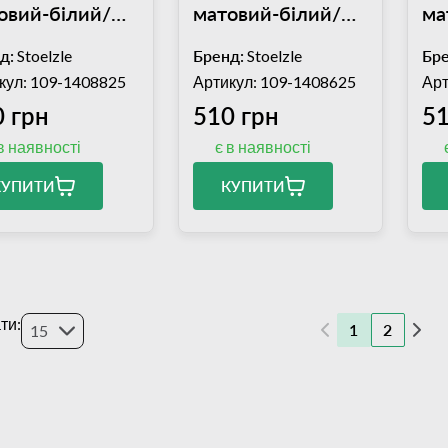
овий-білий/
матовий-білий/
ма
нзовий 240 мл
золотий 240 мл
ср
д:
Stoelzle
Бренд:
Stoelzle
Бре
кул: 109-1408825
Артикул: 109-1408625
Арт
 грн
510 грн
51
в наявності
є в наявності
КУПИТИ
КУПИТИ
ти:
1
2
15