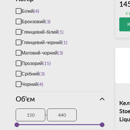
145
Білий
(4)
є 
Бронзовий
(3)
Глянцевий-білий
(1)
Глянцевий-чорний
(1)
Матовий-чорний
(3)
Прозорий
(15)
Срібний
(3)
Чорний
(4)
Об'єм
Кел
Stoe
-
Liq