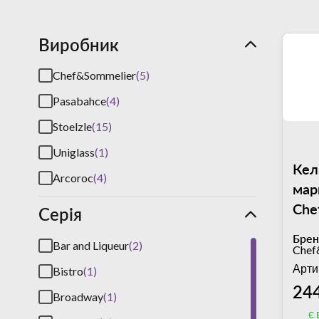
Виробник
Chef&Sommelier
(5)
Pasabahce
(4)
Stoelzle
(15)
Uniglass
(1)
Кел
Arcoroc
(4)
мар
Che
Серія
Cha
Брен
Bar and Liqueur
(2)
440
Chef
Арти
Bistro
(1)
244
Broadway
(1)
є 