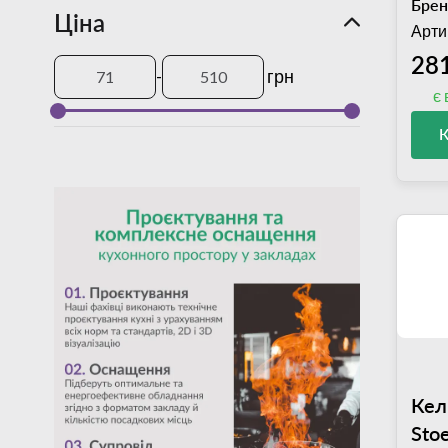
Брен
Ціна
Арти
281
-
грн
є 
Кел
Sto