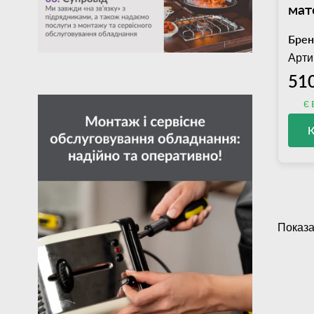
мат
бро
Брен
Арти
510
є 
Показа