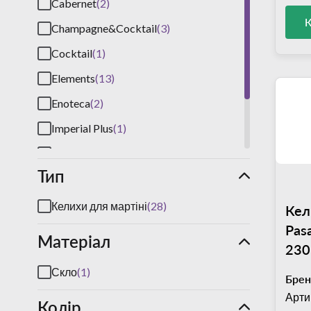
Cabernet
(2)
Champagne&Cocktail
(3)
Cocktail
(1)
Elements
(13)
Enoteca
(2)
Imperial Plus
(1)
Martini
(1)
Тип
Monti
(1)
Outdoor Cocktail
(1)
Келихи для мартіні
(28)
Кел
Pas
Матеріал
230
Скло
(1)
Брен
Арти
Колір