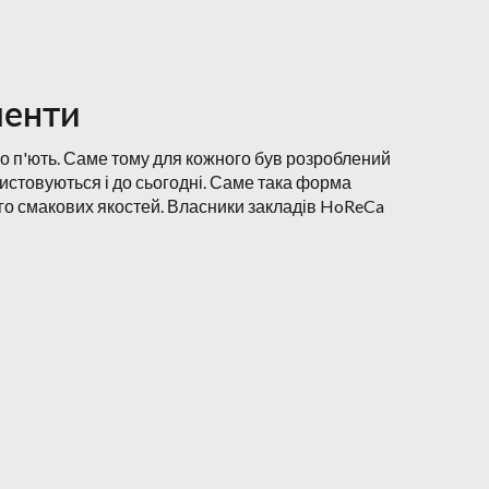
менти
його п'ють. Саме тому для кожного був розроблений
ристовуються і до сьогодні. Саме така форма
о смакових якостей. Власники закладів HoReCa
рану або бару можуть розчаруватися в
cord Group
. У каталогах представлений гідним
 від назви, це завжди конусна чаша і висока ніжка.
іжка гарантує, що вермут не нагріватиметься від