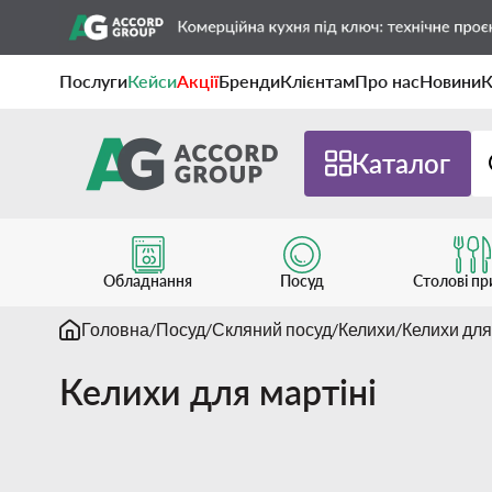
Послуги
Кейси
Акції
Бренди
Клієнтам
Про нас
Новини
К
Каталог
Обладнання
Посуд
Столові п
Головна
Посуд
Скляний посуд
Келихи
Келихи для
Келихи для мартіні