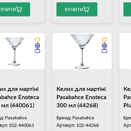
КУПИТИ
КУПИТИ
их для мартіні
Келих для мартіні
Ке
abahce Enoteca
Pasabahce Enoteca
Pa
 мл (440061)
300 мл (44268)
Pl
(4
д:
Pasabahce
Бренд:
Pasabahce
Бре
кул: 102-440061
Артикул: 102-44268
Арт