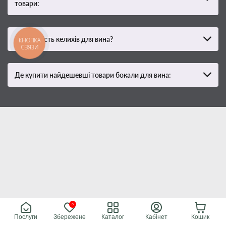
товари:
Яка вартість келихів для вина?
КНОПКА
СВЯЗИ
Де купити найдешевші товари бокали для вина:
0
Послуги
Збережене
Каталог
Кабінет
Кошик