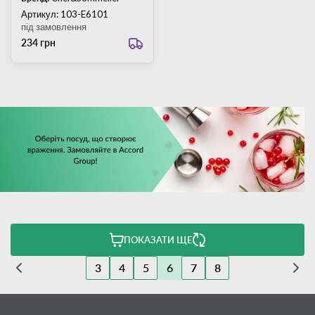
Артикул: 103-E6101
під замовлення
234 грн
ПОКАЗАТИ ЩЕ
3
4
5
6
7
8