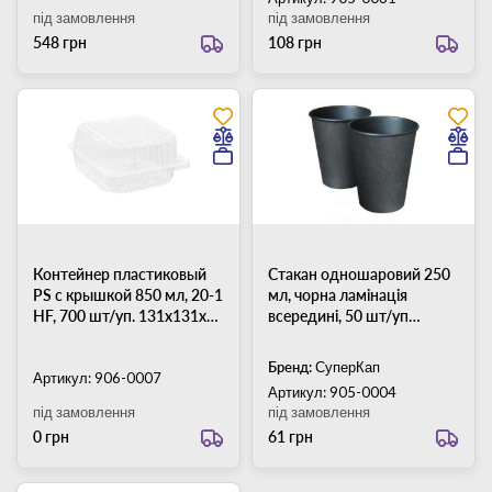
під замовлення
під замовлення
548 грн
108 грн
Контейнер пластиковый
Стакан одношаровий 250
PS c крышкой 850 мл, 20-1
мл, чорна ламінація
HF, 700 шт/уп. 131х131х65
всередині, 50 шт/уп
мм
(кришка 79 мм)
Бренд:
СуперКап
Артикул: 906-0007
Артикул: 905-0004
під замовлення
під замовлення
0 грн
61 грн