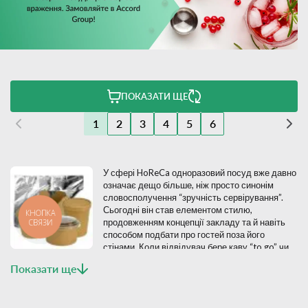
ПОКАЗАТИ ЩЕ
1
2
3
4
5
6
У сфері HoReCa одноразовий посуд вже давно
означає дещо більше, ніж просто синонім
словосполучення “зручність сервірування”.
Сьогодні він став елементом стилю,
КНОПКА
продовженням концепції закладу та й навіть
СВЯЗИ
способом подбати про гостей поза його
стінами. Коли відвідувач бере каву “to go” чи
замовляє доставку, саме посуд формує його
Показати ще
перше враження від закладу, від відчуття у руках до візуального
сприйняття страви.
У Accord Group ми допомагаємо створювати цей досвід правильно: