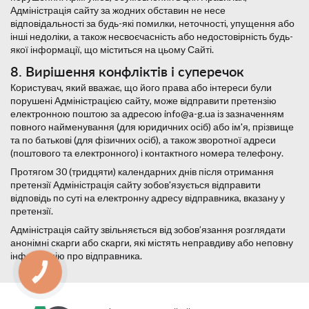
Адміністрація сайту за жодних обставин не несе
відповідальності за будь-які помилки, неточності, упущення або
інші недоліки, а також несвоєчасність або недостовірність будь-
якої інформації, що міститься на цьому Сайті.
8. Вирішення конфліктів і суперечок
Користувач, який вважає, що його права або інтереси були
порушені Адміністрацією сайту, може відправити претензію
електронною поштою за адресою info@a-g.ua із зазначенням
повного найменування (для юридичних осіб) або ім'я, прізвище
та по батькові (для фізичних осіб), а також зворотної адреси
(поштового та електронного) і контактного номера телефону.
Протягом 30 (тридцяти) календарних днів після отримання
претензії Адміністрація сайту зобов'язується відправити
відповідь по суті на електронну адресу відправника, вказану у
претензії.
Адміністрація сайту звільняється від зобов’язання розглядати
анонімні скарги або скарги, які містять неправдиву або неповну
інформацію про відправника.
КНОПКА
СВЯЗИ