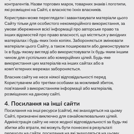
контрагентів. Назви торгових марок, товарних знаків і логотипи,
які розміщені на Сайті, є власністю їхніх власників.
Користувач може переглядати і завантажувати матеріали цього
Сайту тільки для особистого некомерційного використання, за
умови збереження всієї інформації про авторське право та
інших відомостей про право власності, що містяться у вихідних
матеріалах і будь-яких їхніх копіях. Забороняється змінювати
матеріали цього Сайту, а також поширювати або демонструвати
їх в будь-якому вигляді або використовувати їх будь-яким іншим
чином для суспільних або комерційних цілей. Будь-яке
використання цих матеріалів на інших сайтах або в
комп'ютерних мережах забороняється.
Власник сайту не несе ніякої відповідальності перед
Користувачем або третіми особами за можливий збиток,
пов'язаний з використанням інформації або матеріалів,
розміщених на даному сайті.
4. Посилання на інші сайти
Посилання на інші ресурси (сайти), які знаходяться на цьому
Сайті, призначені виключно для ознайомлювальних цілей.
Адміністрація сайту не несе жодної відповідальності за будь-які
збитки або втрати, які можуть бути понесені в результаті
переходу на сайти, посилання на які знаходяться на цьому