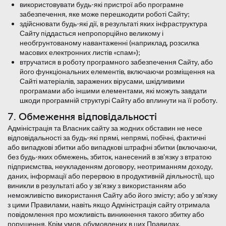
використовувати будь-які пристрої або програмне
забезпечення, яке може перешкодити роботі Сайту;
здійснювати будь-які дії, в результаті яких інфраструктура
Сайту піддасться непропорційно великому і
необгрунтованому навантаженні (наприклад, розсилка
масових електронних листів «спам»);
втручатися в роботу програмного забезпечення Сайту, або
його функціональних елементів, включаючи розміщення на
Сайті матеріалів, заражених вірусами, шкідливими
програмами або іншими елементами, які можуть завдати
шкоди програмній структурі Сайту або вплинути на її роботу.
7. Обмеження відповідальності
Адміністрація та Власник сайту за жодних обставин не несе
відповідальності за будь-які прямі, непрямі, побічні, фактичні
або випадкові збитки або випадкові штрафні збитки (включаючи,
без будь-яких обмежень, збиток, нанесений в зв'язку з втратою
підприємства, неукладенням договору, неотриманням доходу,
даних, інформації або перервою в продуктивній діяльності), що
виникли в результаті або у зв'язку з використанням або
неможливістю використання Сайту або його змісту; або у зв'язку
з цими Правилами, навіть якщо Адміністрація сайту отримала
повідомлення про можливість виникнення такого збитку або
порушення. Крім умов, обумовлених в цих Правилах,