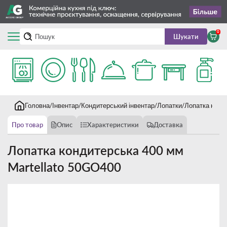
0
Шукати
Головна
Інвентар
Кондитерський інвентар
Лопатки
Лопатка конд
Про товар
Опис
Характеристики
Доставка
Лопатка кондитерська 400 мм
Martellato 50GO400