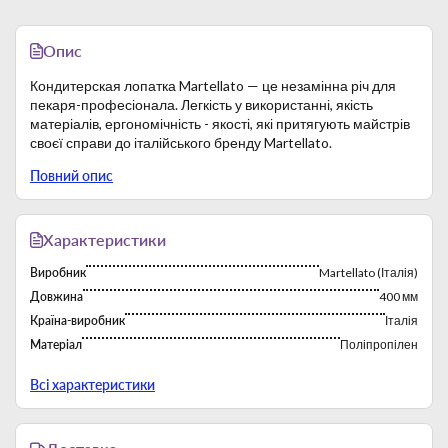
Опис
Кондитерская лопатка Martellato — це незамінна річ для
пекаря-професіонала. Легкість у використанні, якість
матеріалів, ергономічність - якості, які притягують майстрів
своєї справи до італійського бренду Martellato.
Довжина — 400 мм.
Повний опис
Розмір робочої частини — 70х115 мм.
Матеріал — поліпропілен.
Характеристики
Виробник
Martellato (Італія)
Довжина
400 мм
Країна-виробник
Італія
Матеріал
Поліпропілен
Тип
Лопатки
Всі характеристики