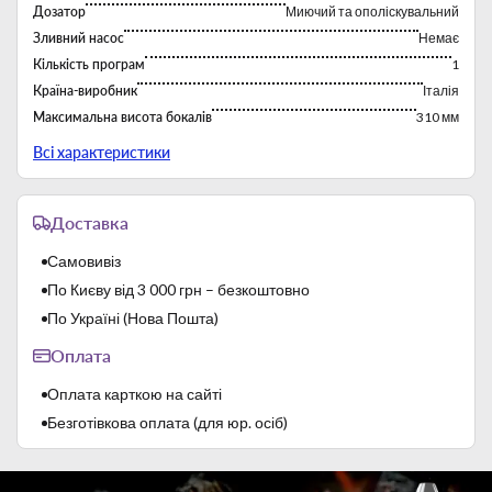
кошики та двосторонні двері (опціонально).
Дозатор
Миючий та ополіскувальний
Нова фільтруюча група для всмоктування та зливу.
Зливний насос
Немає
Використання круглих корзин без додаткових
Кількість програм
1
тримачів.
Регульована швидкість обертання хрестовини
Країна-виробник
Італія
системи, що ополіскує.
Максимальна висота бокалів
310 мм
Спіральний струмінь миття 3D.
Максимальний діаметр тарілок
340 мм
Всі характеристики
Напруга
400 В
Потужність
5,02 кВт
Доставка
Продуктивність
30 касет/год
Розмір касет
500x500 мм
Самовивіз
Розміри
585х680х805 мм
По Києву від 3 000 грн – безкоштовно
Тип
Фронтальні посудомийні машини
По Україні (Нова Пошта)
Тип управління
Електронний
Оплата
Час миття
120 с
Оплата карткою на сайті
Безготівкова оплата (для юр. осіб)