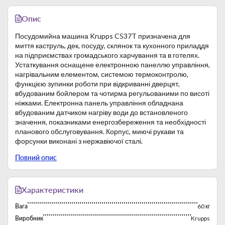
Опис
Посудомийна машина Krupps C537T призначена для
миття каструль, дек, посуду, склянок та кухонного приладдя
на підприємствах громадського харчування та в готелях.
Устаткування оснащене електронною панеллю управління,
нагрівальним елементом, системою термоконтролю,
функцією зупинки роботи при відкриванні дверцят,
вбудованим бойлером та чотирма регульованими по висоті
ніжками. Електронна панель управління обладнана
вбудованим датчиком нагріву води до встановленого
значення, показниками енергозбереження та необхідності
планового обслуговування. Корпус, миючі рукави та
форсунки виконані з нержавіючої сталі.
Особливості:
Повний опис
Корпус, миючі рукави та форсунки виконані з
нержавіючої сталі.
Посилені скоби відкриття дверей завтовшки 20/10
мм.
Характеристики
Двері з подвійною стінкою та товщиною ручки 30/10
Вага
60 кг
мм.
Опора їх нержавіючої сталі з полицею, направляючі
Виробник
Krupps