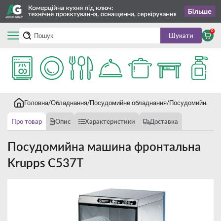
0
Шукати
Головна
Обладнання
Посудомийне обладнання
Посудомийна ма
Про товар
Опис
Характеристики
Доставка
Посудомийна машина фронтальна
Krupps C537T