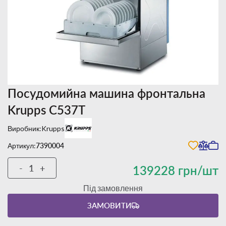
Посудомийна машина фронтальна
Krupps C537T
Виробник:
Krupps
Артикул:
7390004
-
+
139228 грн/шт
Під замовлення
ЗАМОВИТИ