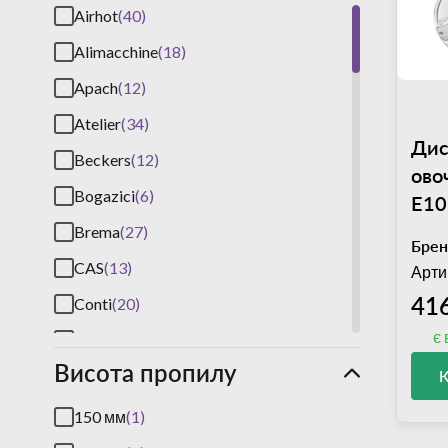
Airhot
(40)
Alimacchine
(18)
Apach
(12)
Atelier
(34)
Дис
Beckers
(12)
ово
Bogazici
(6)
E10
мм)
Brema
(27)
Брен
CAS
(13)
Арти
41
Conti
(20)
є 
Cooleq
(28)
Висота пропилу
DVA
(4)
EWT Inox
(23)
150 мм
(1)
Fama
(27)