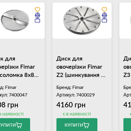
к для
Диск для
Ди
черізки Fimar
овочерізки Fimar
ов
(соломка 8х8
Z2 (шинкування 2
Z3
мм)
мм
д:
Fimar
Бренд:
Fimar
Бре
кул: 7400047
Артикул: 7400029
Арт
08 грн
4160 грн
41
в наявності
є в наявності
КУПИТИ
КУПИТИ