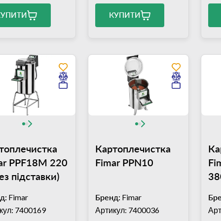
КУПИТИ
КУПИТИ
топлечистка
Картоплечистка
Ка
ar PPF18M 220
Fimar PPN10
Fi
ез підставки)
38
д:
Fimar
Бренд:
Fimar
Бре
кул: 7400169
Артикул: 7400036
Арт