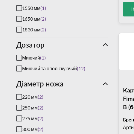
Sirman
(31)
1550 мм
(1)
Stalgast
(147)
1650 мм
(2)
Tefcold
(16)
1830 мм
(2)
Tehma
(13)
Дозатор
Thielmann
(1)
Unox
(64)
Миючий
(1)
Україна
(9)
Миючий та ополіскуючий
(12)
Діаметр ножа
Кар
220 мм
(2)
Fim
В (б
250 мм
(2)
275 мм
(2)
Брен
Арти
300 мм
(2)