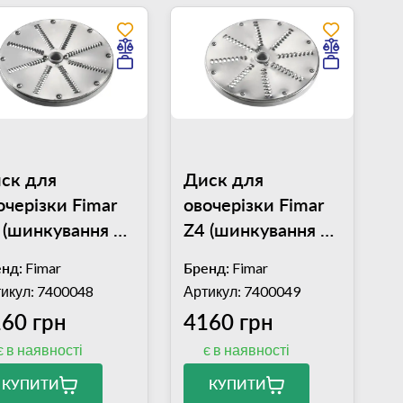
ск для
Диск для
очерізки Fimar
овочерізки Fimar
 (шинкування 3
Z4 (шинкування 4
)
мм)
нд:
Fimar
Бренд:
Fimar
икул: 7400048
Артикул: 7400049
60 грн
4160 грн
є в наявності
є в наявності
КУПИТИ
КУПИТИ