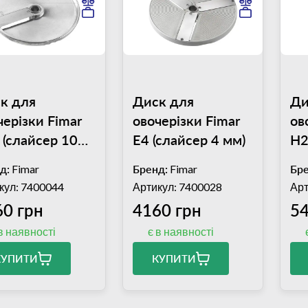
к для
Диск для
Ди
черізки Fimar
овочерізки Fimar
ов
 (слайсер 10
E4 (слайсер 4 мм)
H2
2,
д:
Fimar
Бренд:
Fimar
Бре
кул: 7400044
Артикул: 7400028
Арт
60 грн
4160 грн
54
в наявності
є в наявності
КУПИТИ
КУПИТИ