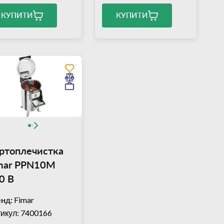
КУПИТИ
КУПИТИ
ртоплечистка
mar PPN10M
0 В
нд:
Fimar
икул: 7400166