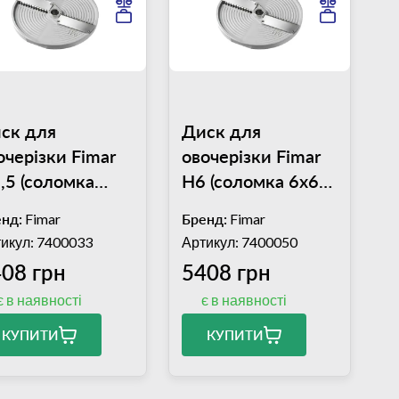
ск для
Диск для
очерізки Fimar
овочерізки Fimar
,5 (соломка
H6 (соломка 6х6
5х2,5 мм)
мм)
нд:
Fimar
Бренд:
Fimar
икул: 7400033
Артикул: 7400050
08 грн
5408 грн
є в наявності
є в наявності
КУПИТИ
КУПИТИ