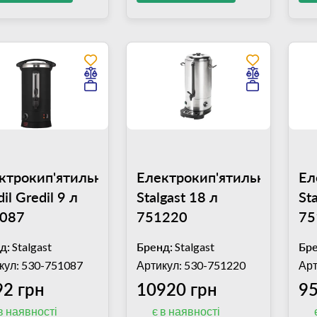
ктрокип'ятильник
Електрокип'ятильник
Ел
il Gredil 9 л
Stalgast 18 л
Sta
087
751220
75
д:
Stalgast
Бренд:
Stalgast
Бре
кул: 530-751087
Артикул: 530-751220
Арт
92 грн
10920 грн
95
в наявності
є в наявності