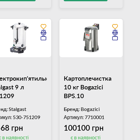
ектрокип'ятильник
Картоплечистка
lgast 9 л
10 кг Bogazici
1209
BPS.10
нд:
Stalgast
Бренд:
Bogazici
икул: 530-751209
Артикул: 7710001
68 грн
100100 грн
є в наявності
є в наявності