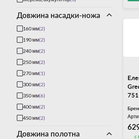
Kopa
(3)
Довжина насадки-ножа
Krupps
(10)
La Monferrina
160 мм
(2)
(2)
Lainox
190 мм
(39)
(2)
Lavezzini
240 мм
(2)
(16)
Monolith
250 мм
(2)
(14)
Piron
270 мм
(9)
(1)
Еле
Pizza Group
300 мм
(2)
(13)
Gred
751
Retigo
350 мм
(37)
(6)
RGV
400 мм
(20)
(2)
Брен
Арти
Robot Coupe
450 мм
(2)
(65)
62
Silanos
(8)
Довжина полотна
є 