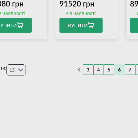
080 грн
91520 грн
89
в наявності
є в наявності
КУПИТИ
КУПИТИ
ти:
3
4
5
6
7
15