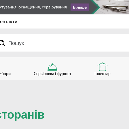
онтакти
рибори
Сервіровка і фуршет
Інвентар
сторанів