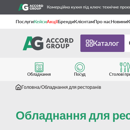
Послуги
Кейси
Акції
Бренди
Клієнтам
Про нас
Новини
К
Каталог
Обладнання
Посуд
Столові п
Головна
Обладнання для ресторанів
Обладнання для ре